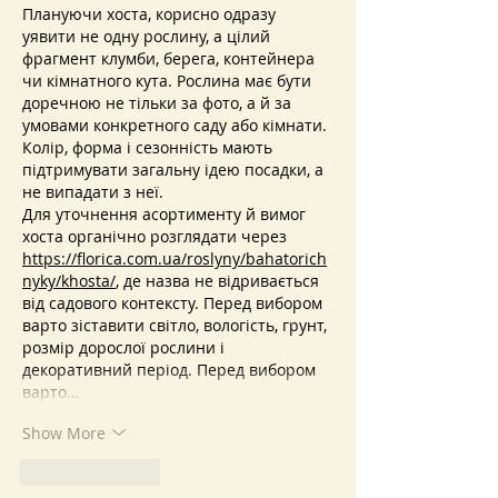
Плануючи хоста, корисно одразу 
уявити не одну рослину, а цілий 
фрагмент клумби, берега, контейнера 
чи кімнатного кута. Рослина має бути 
доречною не тільки за фото, а й за 
умовами конкретного саду або кімнати. 
Колір, форма і сезонність мають 
підтримувати загальну ідею посадки, а 
не випадати з неї.
Для уточнення асортименту й вимог 
хоста органічно розглядати через 
https://florica.com.ua/roslyny/bahatorich
nyky/khosta/
, де назва не відривається 
від садового контексту. Перед вибором 
варто зіставити світло, вологість, грунт, 
розмір дорослої рослини і 
декоративний період. Перед вибором 
варто…
Show More
Like
Reply