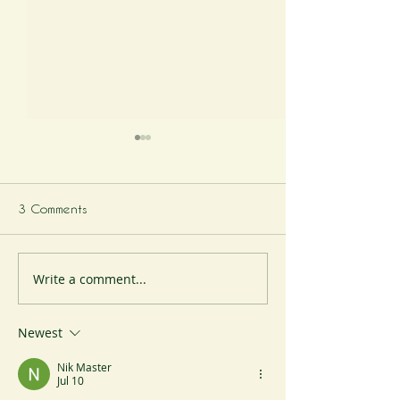
3 Comments
Write a comment...
A Cheesemonger's
A Cheesemonger
Odyssey
Odyssey
Newest
Nik Master
Jul 10