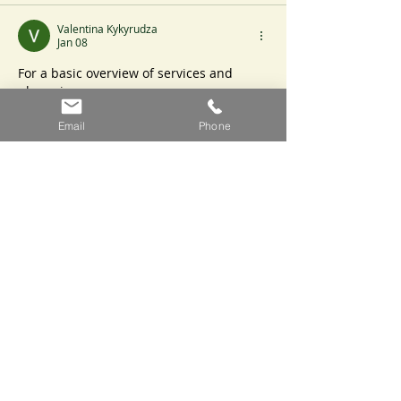
Valentina Kykyrudza
Jan 08
For a basic overview of services and 
places in 
Lutsk, 
https://www.link.ua/city/lutsk/
 help
s organize local information without 
Email
Phone
extra searching.
Like
Reply
Vadym Tretyakov
Jul 04, 2025
link
link
link
link
link
link
link
link
link
link
link
link
link
link
link
link
link
link
link
link
link
link
link
link
link
link
link
link
link
link
link
link
link
link
link
link
link
link
link
link
link
link
link
link
link
link
link
link
link
link
link
link
link
link
link
link
link
link
link
link
link
link
link
link
link
link
link
link