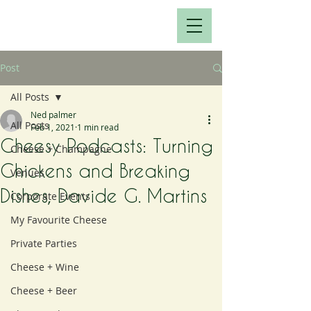
Post
All Posts
Ned palmer
All Posts
Feb 1, 2021
1 min read
Cheesy Podcasts: Turning
Cheese + Champagne
Chickens and Breaking
Venues
Dishes, Davide G. Martins
Corporate Events
My Favourite Cheese
Private Parties
Cheese + Wine
Cheese + Beer